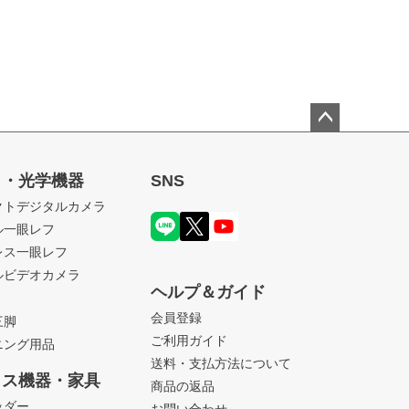
ペー
ジト
ラ・光学機器
SNS
ップ
クトデジタルカメラ
へ
ル一眼レフ
レス一眼レフ
ルビデオカメラ
ヘルプ＆ガイド
会員登録
三脚
ご利用ガイド
ニング用品
送料・支払方法について
ィス機器・家具
商品の返品
ッダー