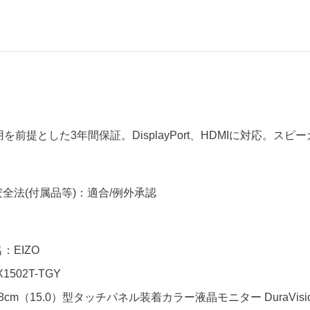
用を前提とした3年間保証。DisplayPort、HDMIに対応。ス
全法(付属品等)：適合/例外承認
：EIZO
1502T-TGY
cm（15.0）型タッチパネル装着カラー液晶モニター DuraVision 