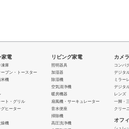
ン家電
リビング家電
カメ
冷凍庫
照明器具
コンパ
オーブン・トースター
加湿器
デジタ
精米機
除湿機
ミラー
ト
空気清浄機
デジタ
ル
暖房機器
レンズ
レート・グリル
扇風機・サーキュレーター
一脚・
ングヒーター
音水便座
クリー
掃除機
オフ
乾燥機
高圧洗浄機
シュレ