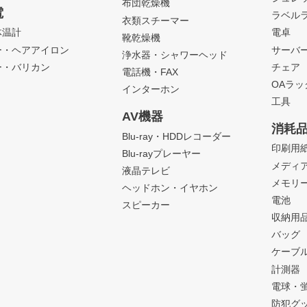
布団乾燥機
電
ラベル
衣類スチーマー
体温計
電卓
靴乾燥機
ー・ヘアアイロン
サーバ
浄水器・シャワーヘッド
ー・バリカン
チェア
電話機・FAX
OAラ
インターホン
工具
AV機器
消耗
Blu-ray・HDDレコーダー
印刷用
Blu-rayプレーヤー
メディ
液晶テレビ
メモリ
ヘッドホン・イヤホン
電池
スピーカー
収納用
バッグ
ケーブ
計測器
電球・
防犯グ