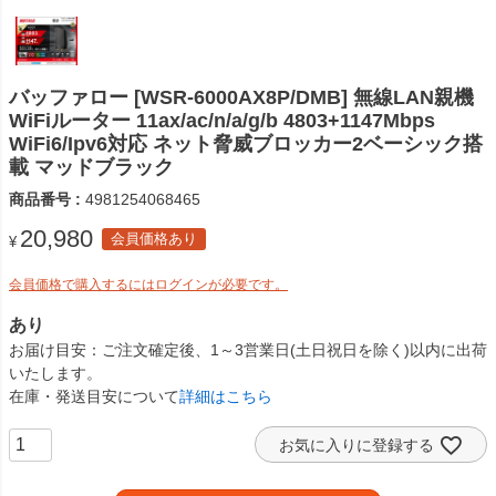
バッファロー [WSR-6000AX8P/DMB] 無線LAN親機
WiFiルーター 11ax/ac/n/a/g/b 4803+1147Mbps
WiFi6/Ipv6対応 ネット脅威ブロッカー2ベーシック搭
載 マッドブラック
商品番号
4981254068465
20,980
会員価格あり
¥
会員価格で購入するにはログインが必要です。
あり
お届け目安
ご注文確定後、1～3営業日(土日祝日を除く)以内に出荷
いたします。
在庫・発送目安について
詳細はこちら
お気に入りに登録する