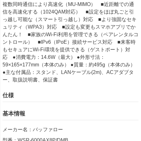
複数同時通信により高速化（MU-MIMO） ■近距離での通
信を高速化する（1024QAM対応） ■設定をほぼ丸ごと引
っ越し可能な（スマート引っ越し）対応 ■より強固なセキ
ュリティ（WPA3）対応 ■設定も変更もスマホアプリでか
んたん！ ■家族のWi-Fi利用を管理できる（ペアレンタルコ
ントロール） ■IPv6（IPoE）接続サービス対応 ■来客時
もセキュアにWi-Fi環境を提供できる（ゲストポート）対
応 ●消費電力：14.6W（最大） ●外形寸法：
59×165×177mm（本体のみ） ●質量：約495g（本体のみ）
●主な付属品：スタンド、LANケーブル(2m)、ACアダプタ
ー、取扱説明書、保証書
仕様
基本情報
メーカー名：バッファロー
型番：WSR-6000AX8P/DMB