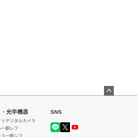
ペー
ジト
ラ・光学機器
SNS
ップ
クトデジタルカメラ
へ
ル一眼レフ
レス一眼レフ