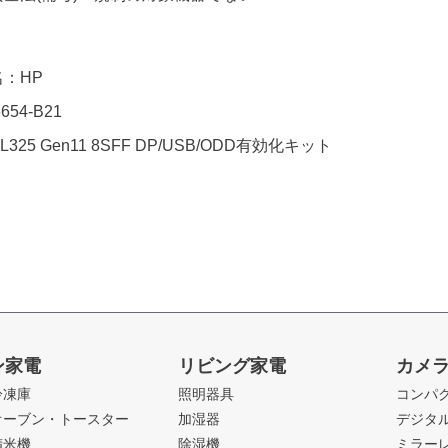
：HP
54-B21
325 Gen11 8SFF DP/USB/ODD有効化キット
ン家電
リビング家電
カメ
冷凍庫
照明器具
コンパ
オーブン・トースター
加湿器
デジタ
精米機
除湿機
ミラー