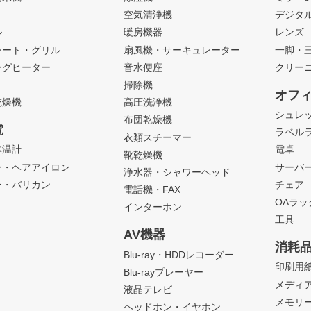
ト
空気清浄機
デジタ
ル
暖房機器
レンズ
レート・グリル
扇風機・サーキュレーター
一脚・
ングヒーター
音水便座
クリー
掃除機
オフ
乾燥機
高圧洗浄機
シュレ
布団乾燥機
電
ラベル
衣類スチーマー
体温計
電卓
靴乾燥機
ー・ヘアアイロン
サーバ
浄水器・シャワーヘッド
ー・バリカン
チェア
電話機・FAX
OAラ
インターホン
工具
AV機器
消耗
Blu-ray・HDDレコーダー
印刷用
Blu-rayプレーヤー
メディ
液晶テレビ
メモリ
ヘッドホン・イヤホン