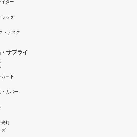
ライター
ーラック
ック・デスク
品・サプライ
紙
ア
ーカード
品・カバー
ル
蛍光灯
ッズ