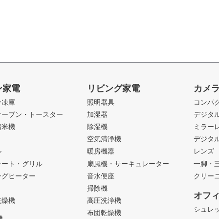
ン家電
リビング家電
カメ
冷凍庫
照明器具
コンパ
オーブン・トースター
加湿器
デジタ
精米機
除湿機
ミラー
ト
空気清浄機
デジタ
ル
暖房機器
レンズ
レート・グリル
扇風機・サーキュレーター
一脚・
ングヒーター
音水便座
クリー
掃除機
オフ
乾燥機
高圧洗浄機
シュレ
布団乾燥機