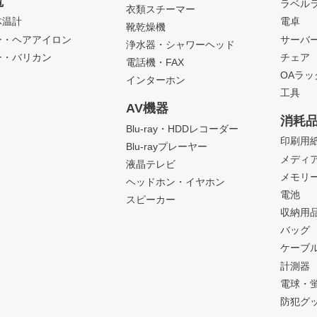
電
ラベル
衣類スチーマー
体温計
電卓
靴乾燥機
ー・ヘアアイロン
サーバ
浄水器・シャワーヘッド
ー・バリカン
チェア
電話機・FAX
OAラ
インターホン
工具
AV機器
消耗
Blu-ray・HDDレコーダー
印刷用
Blu-rayプレーヤー
メディ
液晶テレビ
メモリ
ヘッドホン・イヤホン
電池
スピーカー
収納用
バッグ
ケーブ
計測器
電球・
防犯グ