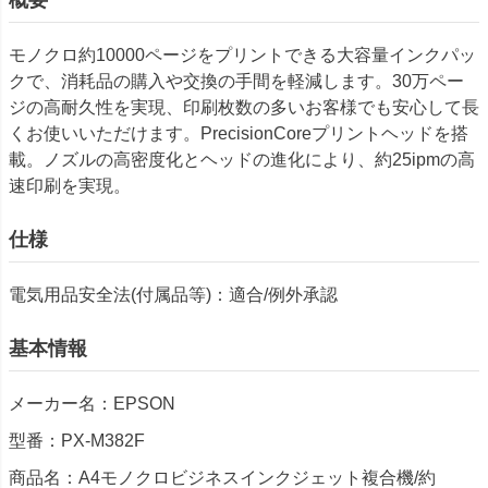
モノクロ約10000ページをプリントできる大容量インクパッ
クで、消耗品の購入や交換の手間を軽減します。30万ペー
ジの高耐久性を実現、印刷枚数の多いお客様でも安心して長
くお使いいただけます。PrecisionCoreプリントヘッドを搭
載。ノズルの高密度化とヘッドの進化により、約25ipmの高
速印刷を実現。
仕様
電気用品安全法(付属品等)：適合/例外承認
基本情報
メーカー名：EPSON
型番：PX-M382F
商品名：A4モノクロビジネスインクジェット複合機/約