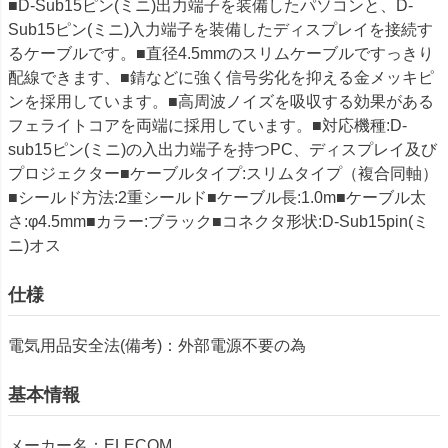
■D-Sub15ピン(ミニ)出力端子を装備したパソコンと、D-
Sub15ピン(ミニ)入力端子を装備したディスプレイを接続す
るケーブルです。■直径4.5mmのスリムケーブルですっきり
配線できます、■錆などに強く信号劣化を抑える金メッキピ
ンを採用しています。■高周波ノイズを吸収する効果がある
フェライトコアを両端に採用しています。■対応機種:D-
sub15ピン(ミニ)の入出力端子を持つPC、ディスプレイ及び
プロジェクター■ケーブルタイプ:スリムタイプ（複合同軸）
■シールド方法:2重シールド■ケーブル長:1.0m■ケーブル太
さ:φ4.5mm■カラー:ブラック■コネクタ形状:D-Sub15pin(ミ
ニ)オス
仕様
電気用品安全法(備考)：外部電源不要の為
基本情報
メーカー名：ELECOM