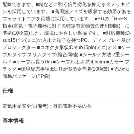
配線できます、■錆などに強く信号劣化を抑える金メッキピ
ンを採用しています。 ■高周波ノイズを吸収する効果がある
フェライトコアを両端に採用しています。 ■EUの「RoHS
指令(電気・電子機器に対する特定有害物質の使用制限)」に
準拠(10物質)した、環境にやさしい製品です。 ■対応機種:D-
sub15ピン(ミニ)の入出力端子を持つPC、ディスプレイ及び
プロジェクター ■コネクタ形状:D-sub15pin(ミニ)オス ■ケー
ブルタイプ:スリムタイプ(複合同軸) ■シールド方法:2重シー
ルド ■ケーブル長:5.0m ■ケーブル太さ:約4.5mm ■カラー:ブ
ラック ■環境配慮事項:EU RoHS指令準拠(10物質) ■その他:
簡易パッケージ(PP袋)
仕様
電気用品安全法(備考)：外部電源不要の為
基本情報