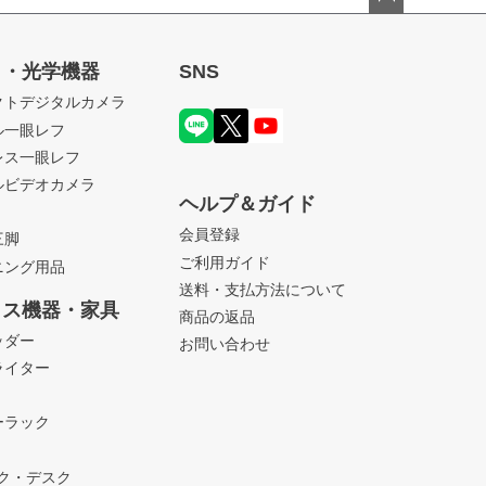
ペー
ジト
ラ・光学機器
SNS
ップ
クトデジタルカメラ
へ
ル一眼レフ
レス一眼レフ
ルビデオカメラ
ヘルプ＆ガイド
会員登録
三脚
ご利用ガイド
ニング用品
送料・支払方法について
ィス機器・家具
商品の返品
ッダー
お問い合わせ
ライター
ーラック
ック・デスク