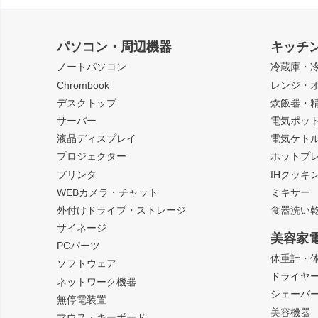
パソコン・周辺機器
キッチ
ノートパソコン
冷蔵庫・
Chrombook
レンジ・
デスクトップ
炊飯器・
サーバー
電気ポッ
液晶ディスプレイ
電気ケト
プロジェクター
ホットプ
プリンタ
IHクッキ
WEBカメラ・チャット
ミキサー
外付けドライブ・ストレージ
食器洗い
サイネージ
美容家
PCパーツ
体重計・
ソフトウェア
ドライヤ
ネットワーク機器
シェーバ
無停電装置
美容機器
マウス・キーボード