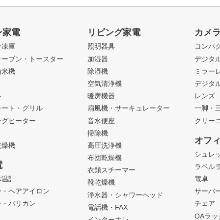
ン家電
リビング家電
カメ
冷凍庫
照明器具
コンパ
オーブン・トースター
加湿器
デジタ
精米機
除湿機
ミラー
ト
空気清浄機
デジタ
ル
暖房機器
レンズ
レート・グリル
扇風機・サーキュレーター
一脚・
ングヒーター
音水便座
クリー
掃除機
オフ
乾燥機
高圧洗浄機
シュレ
布団乾燥機
電
ラベル
衣類スチーマー
体温計
電卓
靴乾燥機
ー・ヘアアイロン
サーバ
浄水器・シャワーヘッド
ー・バリカン
チェア
電話機・FAX
OAラ
インターホン