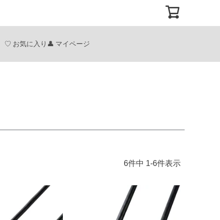
お気に入り
マイページ
6
件中
1
-
6
件表示