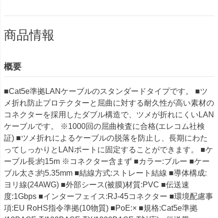
商品情報
概要
■Cat5e準拠LANケーブルのスタンダードタイプです。 ■ツ
メ折れ防止プロテクターと屈曲に対する耐久性が高い素材の
コネクターを採用したダブル構造で、ツメが折れにくいLAN
ケーブルです。 ※1000回の屈曲検査に合格(エレコム社検
証) ■ツメ折れによるケーブルの脱落を防止し、長期にわた
ってしっかりとLANポートに固定することができます。 ■ケ
ーブル長:約15m ※コネクター含まず ■カラー:ブルー ■ケー
ブル太さ:約5.35mm ■結線方式:ストレート結線 ■導体構成:
ヨリ線(24AWG) ■外部シース(被膜)材質:PVC ■伝送速
度:1Gbps ■インターフェイス:RJ-45コネクター ■環境配慮事
項:EU RoHS指令準拠(10物質) ■PoE:× ■規格:Cat5e準拠