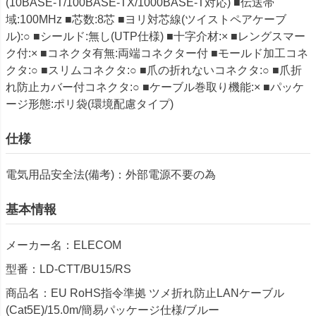
(10BASE-T/100BASE-TX/1000BASE-T対応) ■伝送帯
域:100MHz ■芯数:8芯 ■ヨリ対芯線(ツイストペアケーブ
ル):○ ■シールド:無し(UTP仕様) ■十字介材:× ■レングスマー
ク付:× ■コネクタ有無:両端コネクター付 ■モールド加工コネ
クタ:○ ■スリムコネクタ:○ ■爪の折れないコネクタ:○ ■爪折
れ防止カバー付コネクタ:○ ■ケーブル巻取り機能:× ■パッケ
ージ形態:ポリ袋(環境配慮タイプ)
仕様
電気用品安全法(備考)：外部電源不要の為
基本情報
メーカー名：ELECOM
型番：LD-CTT/BU15/RS
商品名：EU RoHS指令準拠 ツメ折れ防止LANケーブル
(Cat5E)/15.0m/簡易パッケージ仕様/ブルー