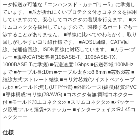
ータ転送が可能な「エンハンスド・カテゴリー5」に準拠し
ています。 ■爪が折れにくいプロテクタ付きコネクタを採用
していますので、安心してコネクタの着脱を行えます。 ■ス
リムコネクタを採用していますので、隣接するポートでも干
渉することがありません。 ■単線に比べてやわらかく、取り
回しがしやすいヨリ線仕様です。 ■ADSL回線、CATV回
線、光通信回線、ISDN回線に対応しています。 ■カラー:ブ
ルー ■規格:CAT5E準拠(10BASE-T、100BASE-TX、
1000BASE-Tに準拠) ■伝送速度:1Gbps ■伝送帯域:100MHz
まで ■ケーブル長:10m ■ケーブル太さ:φ3.6mm ■芯数:8芯 ■
結線方式:ストレート結線 ■ヨリ対芯線(ツイストペアケーブ
ル):○ ■シールド:無し(UTP仕様) ■外部シース(被膜)材質:PVC
■導体構成:ヨリ線(28AWG) ■コネクタ有無:両端コネクター
付 ■モールド加工コネクタ:○ ■スリムコネクタ:○ ■パッケー
ジ形態:アルミ箔袋+ステッカー ■インターフェイス:RJ-45コ
ネクターー
仕様