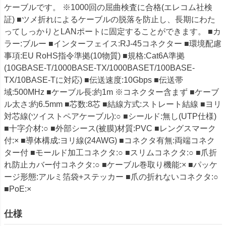
ケーブルです。 ※1000回の屈曲検査に合格(エレコム社検
証) ■ツメ折れによるケーブルの脱落を防止し、長期にわた
ってしっかりとLANポートに固定することができます。 ■カ
ラー:ブルー ■インターフェイス:RJ-45コネクター ■環境配慮
事項:EU RoHS指令準拠(10物質) ■規格:Cat6A準拠
(10GBASE-T/1000BASE-TX/1000BASET/100BASE-
TX/10BASE-Tに対応) ■伝送速度:10Gbps ■伝送帯
域:500MHz ■ケーブル長:約1m ※コネクター含まず ■ケーブ
ル太さ:約6.5mm ■芯数:8芯 ■結線方式:ストレート結線 ■ヨリ
対芯線(ツイストペアケーブル):○ ■シールド:無し(UTP仕様)
■十字介材:○ ■外部シース(被膜)材質:PVC ■レングスマーク
付:× ■導体構成:ヨリ線(24AWG) ■コネクタ有無:両端コネク
ター付 ■モールド加工コネクタ:○ ■スリムコネクタ:○ ■爪折
れ防止カバー付コネクタ:○ ■ケーブル巻取り機能:× ■パッケ
ージ形態:アルミ箔袋+ステッカー ■爪の折れないコネクタ:○
■PoE:×
仕様