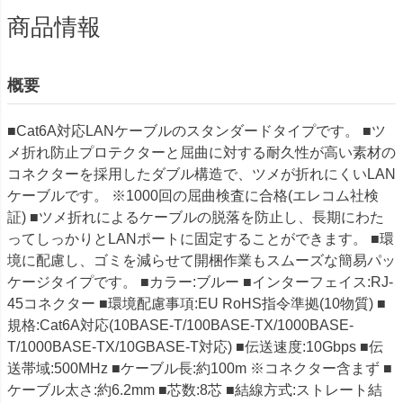
商品情報
概要
■Cat6A対応LANケーブルのスタンダードタイプです。 ■ツ
メ折れ防止プロテクターと屈曲に対する耐久性が高い素材の
コネクターを採用したダブル構造で、ツメが折れにくいLAN
ケーブルです。 ※1000回の屈曲検査に合格(エレコム社検
証) ■ツメ折れによるケーブルの脱落を防止し、長期にわた
ってしっかりとLANポートに固定することができます。 ■環
境に配慮し、ゴミを減らせて開梱作業もスムーズな簡易パッ
ケージタイプです。 ■カラー:ブルー ■インターフェイス:RJ-
45コネクター ■環境配慮事項:EU RoHS指令準拠(10物質) ■
規格:Cat6A対応(10BASE-T/100BASE-TX/1000BASE-
T/1000BASE-TX/10GBASE-T対応) ■伝送速度:10Gbps ■伝
送帯域:500MHz ■ケーブル長:約100m ※コネクター含まず ■
ケーブル太さ:約6.2mm ■芯数:8芯 ■結線方式:ストレート結