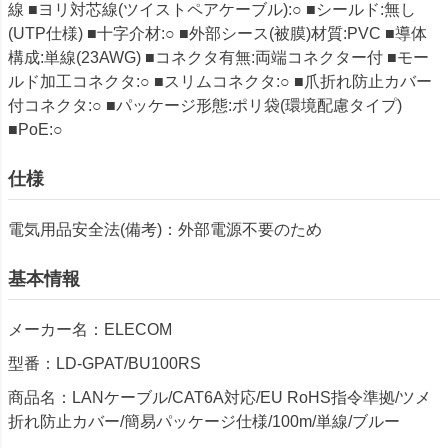
線 ■ヨリ対芯線(ツイストペアケーブル):○ ■シールド:無し
(UTP仕様) ■十字介材:○ ■外部シース(被膜)材質:PVC ■導体
構成:単線(23AWG) ■コネクタ有無:両端コネクター付 ■モー
ルド加工コネクタ:○ ■スリムコネクタ:○ ■爪折れ防止カバー
付コネクタ:○ ■パッケージ形態:ポリ袋(環境配慮タイプ)
■PoE:○
仕様
電気用品安全法(備考)：外部電源不要のため
基本情報
メーカー名：ELECOM
型番：LD-GPAT/BU100RS
商品名：LANケーブル/CAT6A対応/EU RoHS指令準拠/ツメ
折れ防止カバー/簡易パッケージ仕様/100m/単線/ブルー