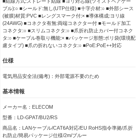
■結線方式:ストレート結線 ■ヨリ対芯線(ツイストペアケー
ブル):○ ■シールド:無し(UTP仕様) ■十字介材:○ ■外部シース
(被膜)材質:PVC ■レングスマーク付:× ■導体構成:ヨリ線
(24AWG) ■コネクタ有無:両端コネクター付 ■モールド加工
コネクタ:○ ■スリムコネクタ:○ ■爪折れ防止カバー付コネク
タ:○ ■ケーブル巻取り機能:× ■パッケージ形態:ポリ袋(環境配
慮タイプ) ■爪の折れないコネクタ:○ ■PoE:PoE++対応
仕様
電気用品安全法(備考)：外部電源不要のため
基本情報
メーカー名：ELECOM
型番：LD-GPAT/BU2/RS
商品名：LANケーブル/CAT6A対応/EU RoHS指令準拠/爪折
れ防止/簡易パッケージ仕様/2m/ブルー