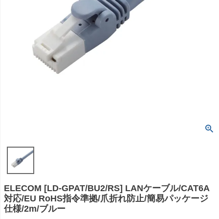
ELECOM [LD-GPAT/BU2/RS] LANケーブル/CAT6A
対応/EU RoHS指令準拠/爪折れ防止/簡易パッケージ
仕様/2m/ブルー