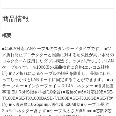
商品情報
概要
■Cat6A対応LANケーブルのスタンダードタイプです。 ■ツ
メ折れ防止プロテクターと屈曲に対する耐久性が高い素材の
コネクターを採用したダブル構造で、ツメが折れにくいLAN
ケーブルです。 ※1000回の屈曲検査に合格(エレコム社検
証) ■ツメ折れによるケーブルの脱落を防止し、長期にわた
ってしっかりとLANポートに固定することができます。 ■カ
ラー:ブルー ■インターフェイス:RJ-45コネクター ■環境配慮
事項:EU RoHS指令準拠(10物質) ■規格:Cat6A対応(10BASE-
T/100BASE-TX/1000BASE-T/1000BASE-TX/10GBASE-T対
応) ■伝送速度:10Gbps ■伝送帯域:500MHz ■ケーブル長:約
2m ※コネクター含まず ■ケーブル太さ:約6.5mm ■芯数:8芯