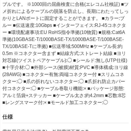
ブルです。 ※1000回の屈曲検査に合格(エレコム社検証) ■ツ
メ折れによるケーブルの脱落を防止し、長期にわたってしっ
かりとLANポートに固定することができます。 ■カラー:ブ
ルー ■伝送速度:10Gbps ■インターフェイス:RJ-45コネクタ
ー ■環境配慮事項:EU RoHS指令準拠(10物質) ■規格:Cat6A
準拠(10GBASE-T/1000BASE-TX/1000BASE-T/100BASE-
TX/10BASE-Tに準拠) ■伝送帯域:500MHz ■ケーブル長:約
0.5m ※コネクター含まず ■結線方式:ストレート結線 ■ヨリ
対芯線(ツイストペアケーブル):◯ ■シールド:無し(UTP仕様)
■十字介材:◯ ■外部シース(被膜)材質:PVC ■導体構成:ヨリ線
(28AWG) ■コネクター有無:両端コネクター付 ■スリムコネ
クター:◯ ■爪の折れないコネクター:◯ ■爪折れ防止カバー
付コネクター:◯ ■ケーブル巻取り機能:× ■パッケージ形態:
アルミ箔袋+ステッカー ■ケーブル太さ:約4.2mm ■芯数:8芯
■レングスマーク付:× ■モールド加工コネクター:◯
仕様