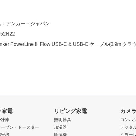
名：アンカー・ジャパン
52N22
er PowerLine III Flow USB-C & USB-C ケーブル(0.9m 
ン家電
リビング家電
カメ
冷凍庫
照明器具
コンパ
オーブン・トースター
加湿器
デジタ
精米機
除湿機
ミラー