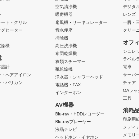
ト
空気清浄機
デジタ
ル
暖房機器
レンズ
レート・グリル
扇風機・サーキュレーター
一脚・
ングヒーター
音水便座
クリー
掃除機
オフ
乾燥機
高圧洗浄機
シュレ
布団乾燥機
電
ラベル
衣類スチーマー
体温計
電卓
靴乾燥機
ー・ヘアアイロン
サーバ
浄水器・シャワーヘッド
ー・バリカン
チェア
電話機・FAX
OAラ
インターホン
工具
AV機器
消耗
Blu-ray・HDDレコーダー
印刷用
Blu-rayプレーヤー
メディ
液晶テレビ
メモリ
ヘッドホン・イヤホン