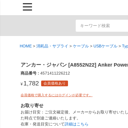
HOME
消耗品・サプライ
ケーブル
USBケーブル
Ty
アンカー・ジャパン [A8552N22] Anker Power
商品番号
4571411226212
1,782
会員価格あり
¥
会員価格で購入するにはログインが必要です。
お取り寄せ
お届け目安
ご注文確定後、メーカーからお取り寄せいたし
た時点で別途ご連絡いたします。
在庫・発送目安について
詳細はこちら