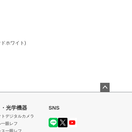
クラウドホワイト)
ペー
ジト
ラ・光学機器
SNS
ップ
クトデジタルカメラ
へ
ル一眼レフ
レス一眼レフ