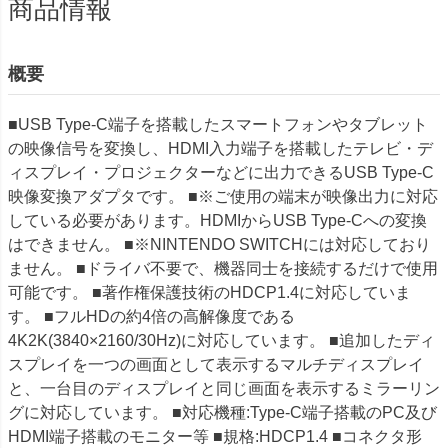
商品情報
概要
■USB Type-C端子を搭載したスマートフォンやタブレット
の映像信号を変換し、HDMI入力端子を搭載したテレビ・デ
ィスプレイ・プロジェクターなどに出力できるUSB Type-C
映像変換アダプタです。 ■※ご使用の端末が映像出力に対応
している必要があります。HDMIからUSB Type-Cへの変換
はできません。 ■※NINTENDO SWITCHには対応しており
ません。 ■ドライバ不要で、機器同士を接続するだけで使用
可能です。 ■著作権保護技術のHDCP1.4に対応していま
す。 ■フルHDの約4倍の高解像度である
4K2K(3840×2160/30Hz)に対応しています。 ■追加したディ
スプレイを一つの画面として表示するマルチディスプレイ
と、一台目のディスプレイと同じ画面を表示するミラーリン
グに対応しています。 ■対応機種:Type‐C端子搭載のPC及び
HDMI端子搭載のモニター等 ■規格:HDCP1.4 ■コネクタ形