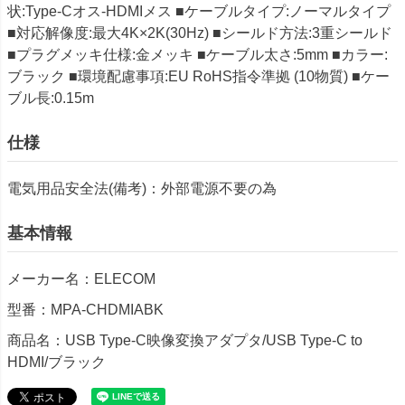
状:Type‐Cオス-HDMIメス ■ケーブルタイプ:ノーマルタイプ
■対応解像度:最大4K×2K(30Hz) ■シールド方法:3重シールド
■プラグメッキ仕様:金メッキ ■ケーブル太さ:5mm ■カラー:
ブラック ■環境配慮事項:EU RoHS指令準拠 (10物質) ■ケー
ブル長:0.15m
仕様
電気用品安全法(備考)：外部電源不要の為
基本情報
メーカー名：ELECOM
型番：MPA-CHDMIABK
商品名：USB Type-C映像変換アダプタ/USB Type-C to
HDMI/ブラック