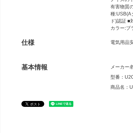
有害物質の
種:USB(
ド)認証 ■
カラー:ブラ
仕様
電気用品安
基本情報
メーカー名
型番：U2C
商品名：US