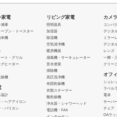
ン家電
リビング家電
カメ
冷凍庫
照明器具
コンパ
オーブン・トースター
加湿器
デジタ
精米機
除湿機
ミラー
ト
空気清浄機
デジタ
ル
暖房機器
レンズ
レート・グリル
扇風機・サーキュレーター
一脚・
ングヒーター
音水便座
クリー
掃除機
オフ
乾燥機
高圧洗浄機
シュレ
布団乾燥機
電
ラベル
衣類スチーマー
体温計
電卓
靴乾燥機
ー・ヘアアイロン
サーバ
浄水器・シャワーヘッド
ー・バリカン
チェア
電話機・FAX
OAラ
インターホン