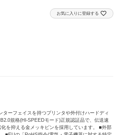
お気に入りに登録する
]のインターフェイスを持つプリンタや外付けハードディ
.0規格(HI-SPEEDモード)正規認証品で、伝送速
号劣化を抑える金メッキピンを採用しています。 ■外部
■EUの「RoHS指令(電気・電子機器に対する特定