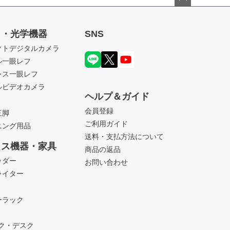
ペー
ジト
ラ・光学機器
SNS
ップ
クトデジタルカメラ
へ
ル一眼レフ
レス一眼レフ
ルビデオカメラ
ヘルプ＆ガイド
会員登録
三脚
ご利用ガイド
ニング用品
送料・支払方法について
ィス機器・家具
商品の返品
ッダー
お問い合わせ
ライター
ーラック
ック・デスク