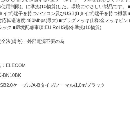
使用制限)」に準拠(10物質)した、環境にやさしい製品です。 ■コネク
Aタイプ)端子を持つパソコン及びUSB(Bタイプ)端子を持つ機器 ■ケーブ
対応転送速度:480Mbps(最大) ■プラグメッキ仕様:金メッキピン 
ック ■環境配慮事項:EU RoHS指令準拠(10物質)
全法(備考)：外部電源不要の為
：ELECOM
-BN10BK
B2.0ケーブル/A-Bタイプ/ノーマル/1.0m/ブラック