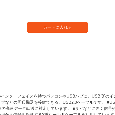
カートに入れる
A]のインターフェイスを持つパソコンやUSBハブに、USB[B
ブなどの周辺機器を接続できる、USB2.0ケーブルです。 ■USB2
bpsの高速データ転送に対応しています。 ■サビなどに強く信
渉から信号を保護する2重シールドケーブルを採用しています。 