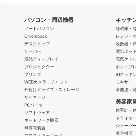
パソコン・周辺機器
キッチ
ノートパソコン
冷蔵庫・
Chrombook
レンジ・
デスクトップ
炊飯器・
サーバー
電気ポッ
液晶ディスプレイ
電気ケト
プロジェクター
ホットプ
プリンタ
IHクッキ
WEBカメラ・チャット
ミキサー
外付けドライブ・ストレージ
食器洗い
サイネージ
美容家
PCパーツ
体重計・
ソフトウェア
ドライヤ
ネットワーク機器
シェーバ
無停電装置
美容機器
マウス・キーボード