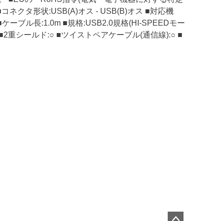
タ形状:USB(A)オス - USB(B)オス ■対応機
ル長:1.0m ■規格:USB2.0規格(HI-SPEEDモー
■2重シールド:○ ■ツイストペアケーブル(通信線):○ ■