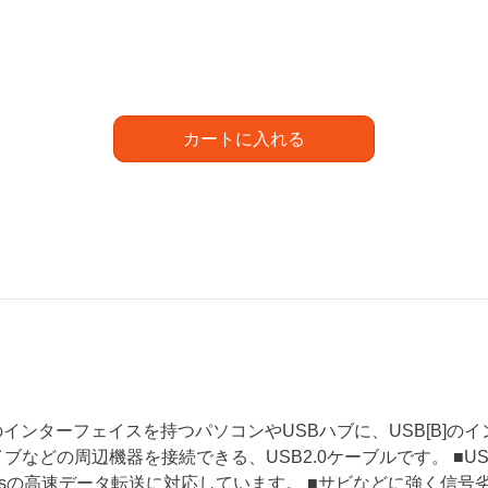
カートに入れる
A]のインターフェイスを持つパソコンやUSBハブに、USB[B
ブなどの周辺機器を接続できる、USB2.0ケーブルです。 ■USB2
bpsの高速データ転送に対応しています。 ■サビなどに強く信