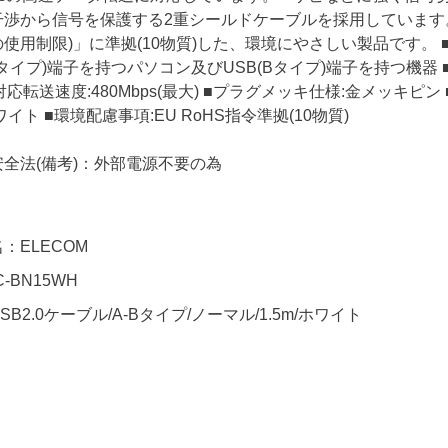
渉から信号を保護する2重シールドケーブルを採用しています。 
使用制限)」に準拠(10物質)した、環境にやさしい製品です。 ■コネク
Aタイプ)端子を持つパソコン及びUSB(Bタイプ)端子を持つ機器 ■ケーブ
対応転送速度:480Mbps(最大) ■プラグメッキ仕様:金メッキピン 
イト ■環境配慮事項:EU RoHS指令準拠(10物質)
全法(備考)：外部電源不要の為
：ELECOM
-BN15WH
B2.0ケーブル/A-Bタイプ/ノーマル/1.5m/ホワイト