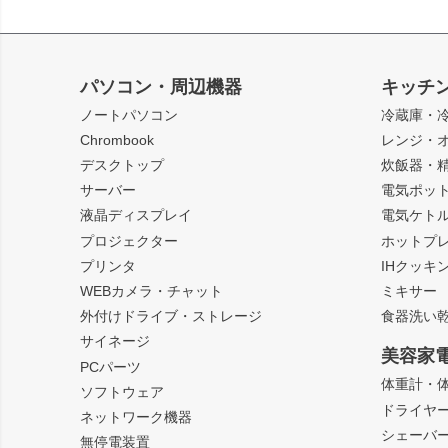
パソコン・周辺機器
キッチ
ノートパソコン
冷蔵庫・
Chrombook
レンジ・
デスクトップ
炊飯器・
サーバー
電気ポッ
液晶ディスプレイ
電気ケト
プロジェクター
ホットプ
プリンタ
IHクッキ
WEBカメラ・チャット
ミキサー
外付けドライブ・ストレージ
食器洗い
サイネージ
美容家
PCパーツ
体重計・
ソフトウェア
ドライヤ
ネットワーク機器
シェーバ
無停電装置