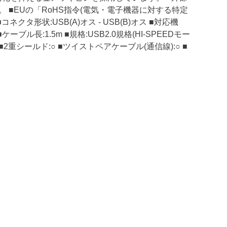
■EUの「RoHS指令(電気・電子機器に対する特定
タ形状:USB(A)オス - USB(B)オス ■対応機
ル長:1.5m ■規格:USB2.0規格(HI-SPEEDモー
■2重シールド:○ ■ツイストペアケーブル(通信線):○ ■