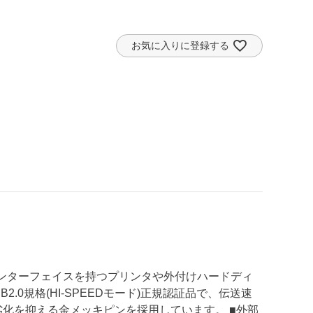
お気に入りに登録する
]のインターフェイスを持つプリンタや外付けハードディ
.0規格(HI-SPEEDモード)正規認証品で、伝送速
号劣化を抑える金メッキピンを採用しています。 ■外部