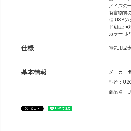
ノイズの干
有害物質の
種:USB(
ド)認証 ■
カラー:ホワ
仕様
電気用品安
基本情報
メーカー名
型番：U2C
商品名：US