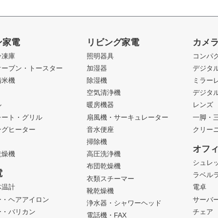
ン家電
リビング家電
カメ
冷凍庫
照明器具
コンパ
オーブン・トースター
加湿器
デジタ
精米機
除湿機
ミラー
ト
空気清浄機
デジタ
ル
暖房機器
レンズ
レート・グリル
扇風機・サーキュレーター
一脚・
ングヒーター
音水便座
クリー
掃除機
オフ
乾燥機
高圧洗浄機
シュレ
布団乾燥機
電
ラベル
衣類スチーマー
体温計
電卓
靴乾燥機
ー・ヘアアイロン
サーバ
浄水器・シャワーヘッド
ー・バリカン
チェア
電話機・FAX