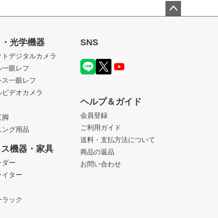
ペー
ジト
ラ・光学機器
SNS
ップ
クトデジタルカメラ
へ
ル一眼レフ
レス一眼レフ
ルビデオカメラ
ヘルプ＆ガイド
会員登録
三脚
ご利用ガイド
ニング用品
送料・支払方法について
ィス機器・家具
商品の返品
ッダー
お問い合わせ
ライター
ーラック