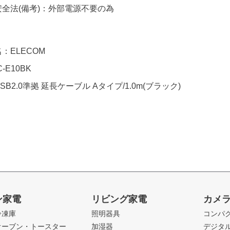
全法(備考)：外部電源不要の為
：ELECOM
-E10BK
B2.0準拠 延長ケーブル Aタイプ/1.0m(ブラック)
ン家電
リビング家電
カメ
冷凍庫
照明器具
コンパ
オーブン・トースター
加湿器
デジタ