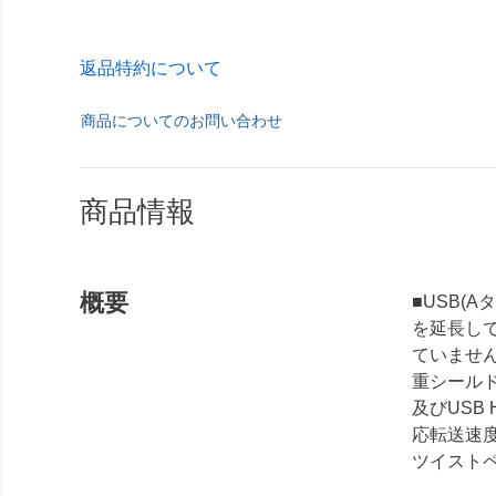
返品特約について
商品についてのお問い合わせ
商品情報
概要
■USB(
を延長して
ていませ
重シールド
及びUSB 
応転送速度
ツイストペ