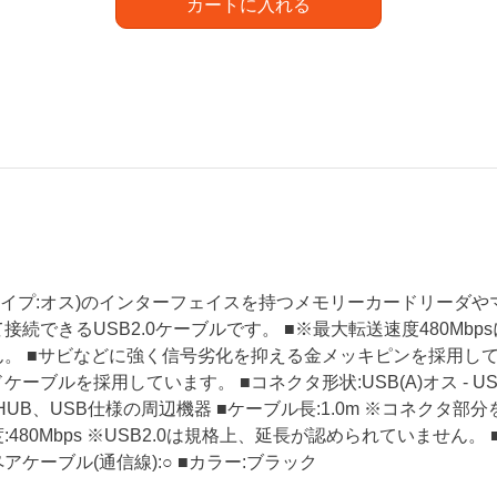
カートに入れる
Aタイプ:オス)のインターフェイスを持つメモリーカードリーダ
接続できるUSB2.0ケーブルです。 ■※最大転送速度480Mbp
ん。 ■サビなどに強く信号劣化を抑える金メッキピンを採用して
ケーブルを採用しています。 ■コネクタ形状:USB(A)オス - US
HUB、USB仕様の周辺機器 ■ケーブル長:1.0m ※コネクタ部分を除く
:480Mbps ※USB2.0は規格上、延長が認められていません。 
アケーブル(通信線):○ ■カラー:ブラック