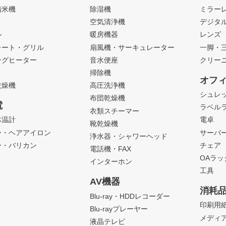
精米機
除湿機
ミラー
ト
空気清浄機
デジタ
ル
暖房機器
レンズ
レート・グリル
扇風機・サーキュレーター
一脚・
ングヒーター
音水便座
クリー
掃除機
オフ
乾燥機
高圧洗浄機
シュレ
布団乾燥機
電
ラベル
衣類スチーマー
体温計
電卓
靴乾燥機
ー・ヘアアイロン
サーバ
浄水器・シャワーヘッド
ー・バリカン
チェア
電話機・FAX
OAラ
インターホン
工具
AV機器
消耗
Blu-ray・HDDレコーダー
印刷用
Blu-rayプレーヤー
メディ
液晶テレビ