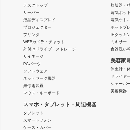
デスクトップ
炊飯器・
サーバー
電気ポッ
液晶ディスプレイ
電気ケト
プロジェクター
ホットプ
プリンタ
IHクッキ
WEBカメラ・チャット
ミキサー
外付けドライブ・ストレージ
食器洗い
サイネージ
美容家
PCパーツ
体重計・
ソフトウェア
ドライヤ
ネットワーク機器
シェーバ
無停電装置
美容機器
マウス・キーボード
スマホ・タブレット・周辺機器
タブレット
スマートフォン
ケース・カバー