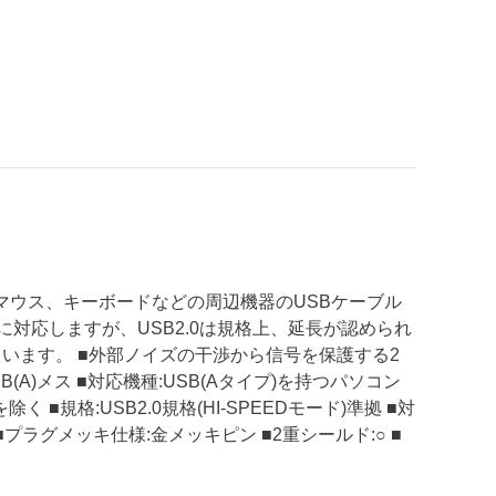
やマウス、キーボードなどの周辺機器のUSBケーブル
sに対応しますが、USB2.0は規格上、延長が認められ
います。 ■外部ノイズの干渉から信号を保護する2
B(A)メス ■対応機種:USB(Aタイプ)を持つパソコン
 ■規格:USB2.0規格(HI-SPEEDモード)準拠 ■対
■プラグメッキ仕様:金メッキピン ■2重シールド:○ ■