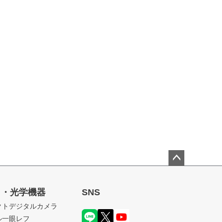
ペー
ジト
ラ・光学機器
SNS
ップ
クトデジタルカメラ
へ
ル一眼レフ