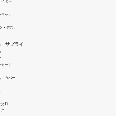
ライター
ーラック
ック・デスク
品・サプライ
紙
ア
ーカード
品・カバー
ル
蛍光灯
ッズ