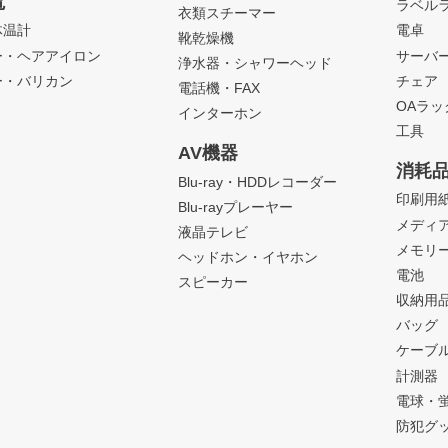
電
ラベル
衣類スチーマー
体温計
電卓
靴乾燥機
ー・ヘアアイロン
サーバ
浄水器・シャワーヘッド
ー・バリカン
チェア
電話機・FAX
OAラ
インターホン
工具
AV機器
消耗
Blu-ray・HDDレコーダー
印刷用
Blu-rayプレーヤー
メディ
液晶テレビ
メモリ
ヘッドホン・イヤホン
電池
スピーカー
収納用
バッグ
ケーブ
計測器
電球・
防犯グ