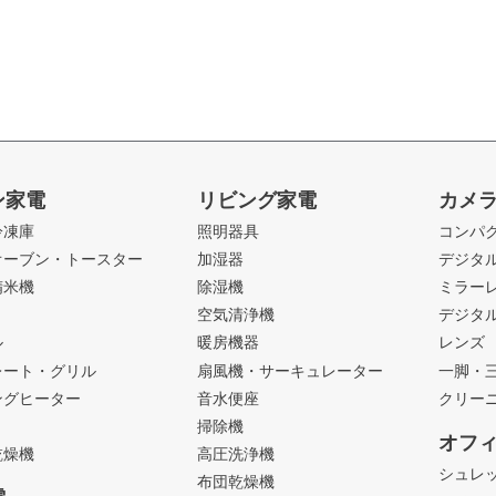
ン家電
リビング家電
カメ
冷凍庫
照明器具
コンパ
オーブン・トースター
加湿器
デジタ
精米機
除湿機
ミラー
ト
空気清浄機
デジタ
ル
暖房機器
レンズ
レート・グリル
扇風機・サーキュレーター
一脚・
ングヒーター
音水便座
クリー
掃除機
オフ
乾燥機
高圧洗浄機
シュレ
布団乾燥機