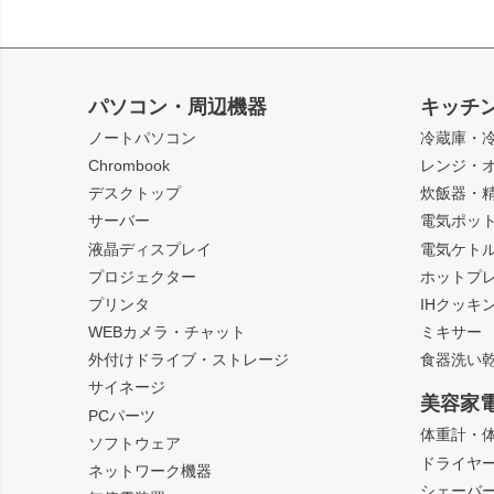
パソコン・周辺機器
キッチ
ノートパソコン
冷蔵庫・
Chrombook
レンジ・
デスクトップ
炊飯器・
サーバー
電気ポッ
液晶ディスプレイ
電気ケト
プロジェクター
ホットプ
プリンタ
IHクッキ
WEBカメラ・チャット
ミキサー
外付けドライブ・ストレージ
食器洗い
サイネージ
美容家
PCパーツ
体重計・
ソフトウェア
ドライヤ
ネットワーク機器
シェーバ