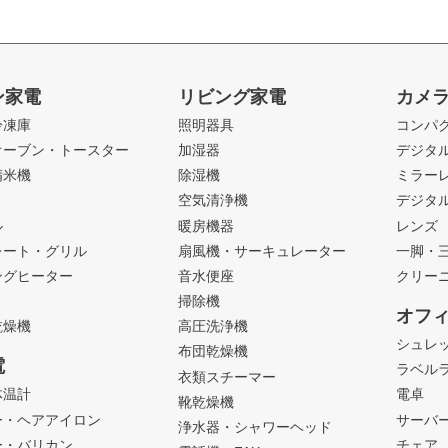
ン家電
リビング家電
カメ
冷凍庫
照明器具
コンパ
オーブン・トースター
加湿器
デジタ
精米機
除湿機
ミラー
ト
空気清浄機
デジタ
ル
暖房機器
レンズ
レート・グリル
扇風機・サーキュレーター
一脚・
ングヒーター
音水便座
クリー
掃除機
オフ
乾燥機
高圧洗浄機
シュレ
布団乾燥機
電
ラベル
衣類スチーマー
体温計
電卓
靴乾燥機
ー・ヘアアイロン
サーバ
浄水器・シャワーヘッド
ー・バリカン
チェア