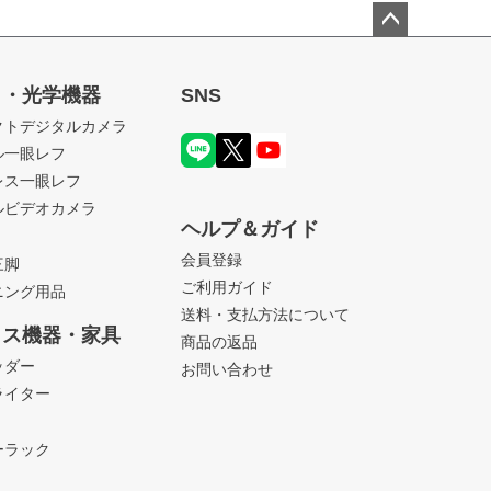
ペー
ジト
ラ・光学機器
SNS
ップ
クトデジタルカメラ
へ
ル一眼レフ
レス一眼レフ
ルビデオカメラ
ヘルプ＆ガイド
会員登録
三脚
ご利用ガイド
ニング用品
送料・支払方法について
ィス機器・家具
商品の返品
ッダー
お問い合わせ
ライター
ーラック