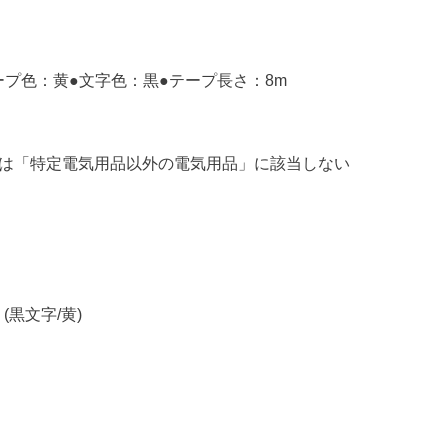
ープ色：黄●文字色：黒●テープ長さ：8m
くは「特定電気用品以外の電気用品」に該当しない
(黒文字/黄)