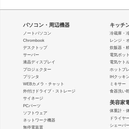
パソコン・周辺機器
キッチ
ノートパソコン
冷蔵庫・
Chrombook
レンジ・
デスクトップ
炊飯器・
サーバー
電気ポッ
液晶ディスプレイ
電気ケト
プロジェクター
ホットプ
プリンタ
IHクッキ
WEBカメラ・チャット
ミキサー
外付けドライブ・ストレージ
食器洗い
サイネージ
美容家
PCパーツ
体重計・
ソフトウェア
ドライヤ
ネットワーク機器
シェーバ
無停電装置