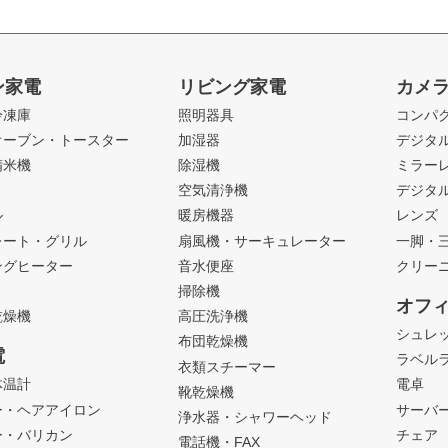
ン家電
リビング家電
カメ
冷凍庫
照明器具
コンパ
オーブン・トースター
加湿器
デジタ
精米機
除湿機
ミラー
ト
空気清浄機
デジタ
ル
暖房機器
レンズ
レート・グリル
扇風機・サーキュレーター
一脚・
ングヒーター
音水便座
クリー
掃除機
オフ
乾燥機
高圧洗浄機
シュレ
布団乾燥機
電
ラベル
衣類スチーマー
体温計
電卓
靴乾燥機
ー・ヘアアイロン
サーバ
浄水器・シャワーヘッド
ー・バリカン
チェア
電話機・FAX