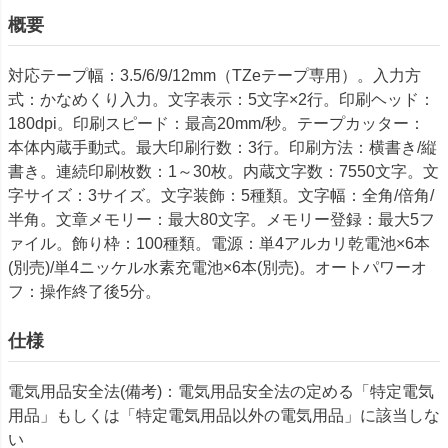
概要
対応テープ幅：3.5/6/9/12mm（TZeテープ専用）。入力方
式：かなめくり入力。文字表示：5文字×2行。印刷ヘッド：
180dpi。印刷スピード：最高20mm/秒。テープカッター：
本体内蔵手動式。最大印刷行数：3行。印刷方法：横書き/縦
書き。連続印刷枚数：1～30枚。内蔵文字数：7550文字。文
字サイズ：3サイズ。文字装飾：5種類。文字幅：全角/倍角/
半角。文章メモリー：最大80文字。メモリー登録：最大5フ
ァイル。飾り枠：100種類。電源：単4アルカリ乾電池×6本
(別売)/単4ニッケル水素充電池×6本(別売)。オートパワーオ
フ：操作終了後5分。
仕様
電気用品安全法(備考)：電気用品安全法の定める「特定電気
用品」もしくは「特定電気用品以外の電気用品」に該当しな
い