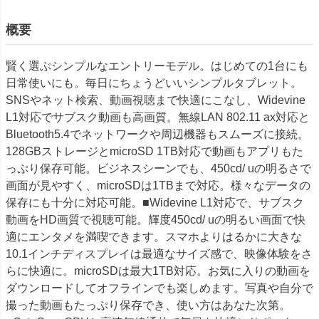
概要
賢く選ぶシンプルなエントリーモデル。はじめての1台にも
日常使いにも。毎日にちょうどいいシンプルタブレット。
SNSやネット検索、動画視聴まで快適にこなし、Widevine
L1対応でサブスク動画も高画質。無線LAN 802.11 ax対応と
Bluetooth5.4でネットワークや周辺機器もスムーズに接続。
128GBストレージとmicroSD 1TB対応で動画もアプリもた
っぷり保存可能。ビジネスシーンでも、450cd/ uの明るさで
画面が見やすく、microSDは1TBまで対応。様々なデータの
保存にも十分に対応可能。■Widevine L1対応で、サブスク
動画をHD画質で視聴可能。輝度450cd/ uの明るい画面で快
適にエンタメを満喫できます。スマホよりはるかに大きな
10.1インチディスプレイは最適なサイズ感で、映像体験をさ
らに快適に。microSDは最大1TB対応。お気に入りの動画を
ダウンロードしてオフラインでも楽しめます。写真や自分で
撮った動画もたっぷり保存でき、使い方はあなた次第。