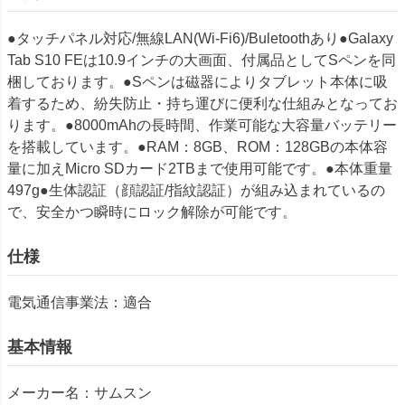
●タッチパネル対応/無線LAN(Wi-Fi6)/Buletoothあり●Galaxy
Tab S10 FEは10.9インチの大画面、付属品としてSペンを同
梱しております。●Sペンは磁器によりタブレット本体に吸
着するため、紛失防止・持ち運びに便利な仕組みとなってお
ります。●8000mAhの長時間、作業可能な大容量バッテリー
を搭載しています。●RAM：8GB、ROM：128GBの本体容
量に加えMicro SDカード2TBまで使用可能です。●本体重量
497g●生体認証（顔認証/指紋認証）が組み込まれているの
で、安全かつ瞬時にロック解除が可能です。
仕様
電気通信事業法：適合
基本情報
メーカー名：サムスン