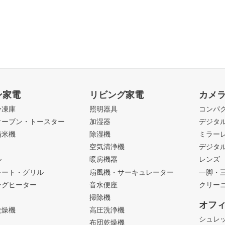
ン家電
リビング家電
カメ
冷凍庫
照明器具
コンパ
オーブン・トースター
加湿器
デジタ
精米機
除湿機
ミラー
ト
空気清浄機
デジタ
ル
暖房機器
レンズ
レート・グリル
扇風機・サーキュレーター
一脚・
ングヒーター
音水便座
クリー
掃除機
オフ
乾燥機
高圧洗浄機
シュレ
布団乾燥機