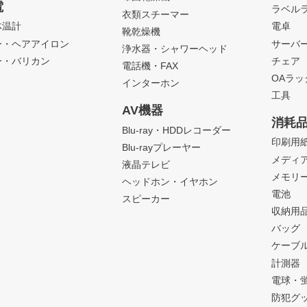
電
ラベル
衣類スチーマー
体温計
電卓
靴乾燥機
ー・ヘアアイロン
サーバ
浄水器・シャワーヘッド
ー・バリカン
チェア
電話機・FAX
OAラ
インターホン
工具
AV機器
消耗
Blu-ray・HDDレコーダー
印刷用
Blu-rayプレーヤー
メディ
液晶テレビ
メモリ
ヘッドホン・イヤホン
電池
スピーカー
収納用
バッグ
ケーブ
計測器
電球・
防犯グ