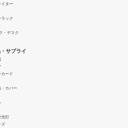
ライター
ーラック
ック・デスク
品・サプライ
紙
ア
ーカード
品・カバー
ル
蛍光灯
ッズ