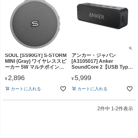
SOUL [SS90GY] S-STORM
アンカー・ジャパン
MINI (Gray) ワイヤレススピ
[A3105017] Anker
ーカー 5W マルチポイント
SoundCore 2【USB Type-
IPX6
C充電】 ブラック
2,896
5,999
¥
¥
カートに入れる
カートに入れる
2
件中
1
-
2
件表示