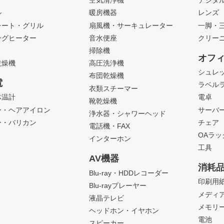
ト
空気清浄機
デジタ
ル
暖房機器
レンズ
レート・グリル
扇風機・サーキュレーター
一脚・
ングヒーター
音水便座
クリー
掃除機
オフ
乾燥機
高圧洗浄機
シュレ
布団乾燥機
電
ラベル
衣類スチーマー
体温計
電卓
靴乾燥機
ー・ヘアアイロン
サーバ
浄水器・シャワーヘッド
ー・バリカン
チェア
電話機・FAX
OAラ
インターホン
工具
AV機器
消耗
Blu-ray・HDDレコーダー
印刷用
Blu-rayプレーヤー
メディ
液晶テレビ
メモリ
ヘッドホン・イヤホン
電池
スピーカー