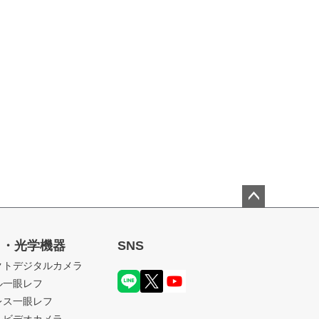
ペー
ジト
ラ・光学機器
SNS
ップ
クトデジタルカメラ
へ
ル一眼レフ
レス一眼レフ