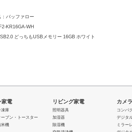
名：バッファロー
2-KR16GA-WH
B2.0 どっちもUSBメモリー 16GB ホワイト
ン家電
リビング家電
カメ
冷凍庫
照明器具
コンパ
オーブン・トースター
加湿器
デジタ
精米機
除湿機
ミラー