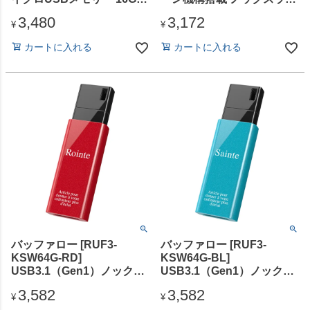
ブラック
ド
3,480
3,172
USB3.1（Gen1）/USB3.0
¥
¥
対応 USBメモリー 32GB
カートに入れる
カートに入れる
ホワイト
バッファロー [RUF3-
バッファロー [RUF3-
KSW64G-RD]
KSW64G-BL]
USB3.1（Gen1）ノックス
USB3.1（Gen1）ノックス
ライドUSBメモリー 64GB
ライドUSBメモリー 64GB
3,582
3,582
レッド
ブルー
¥
¥