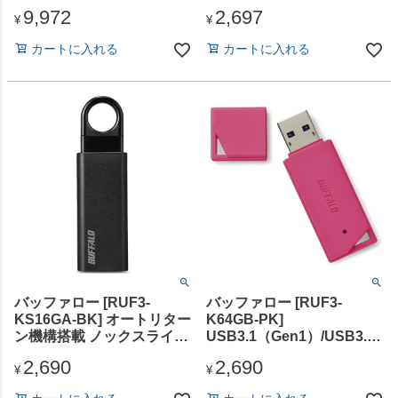
（USB3.2 Gen1） 128GB
ド
9,972
2,697
ブラック
USB3.1（Gen1）/USB3.0
¥
¥
対応 USBメモリー 16GB
カートに入れる
カートに入れる
ホワイト
バッファロー [RUF3-
バッファロー [RUF3-
KS16GA-BK] オートリター
K64GB-PK]
ン機構搭載 ノックスライド
USB3.1（Gen1）/USB3.0
USB3.1（Gen1）/USB3.0
対応 USBメモリー バリュ
2,690
2,690
対応 USBメモリー 16GB
ーモデル 64GB ピンク
¥
¥
ブラック