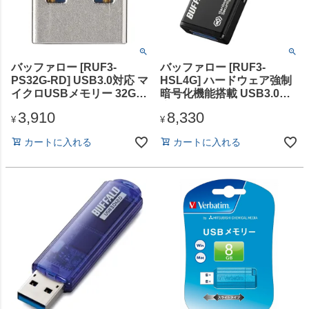
バッファロー [RUF3-
バッファロー [RUF3-
PS32G-RD] USB3.0対応 マ
HSL4G] ハードウェア強制
イクロUSBメモリー 32GB
暗号化機能搭載 USB3.0対
レッド
応 セキュリティーUSBメモ
3,910
8,330
リー 4GB
¥
¥
カートに入れる
カートに入れる