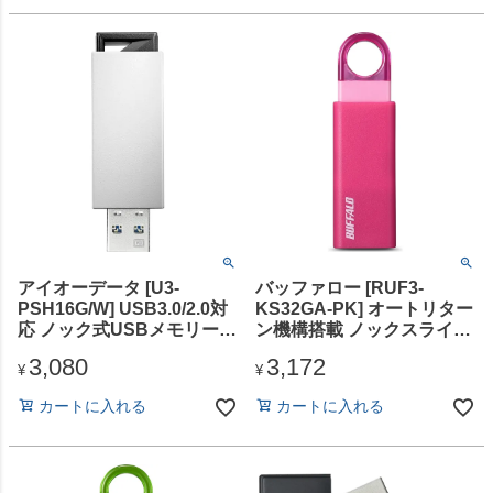
アイオーデータ [U3-
バッファロー [RUF3-
PSH16G/W] USB3.0/2.0対
KS32GA-PK] オートリター
応 ノック式USBメモリー
ン機構搭載 ノックスライド
16GB ホワイト
USB3.1（Gen1）/USB3.0
3,080
3,172
対応 USBメモリー 32GB
¥
¥
ピンク
カートに入れる
カートに入れる