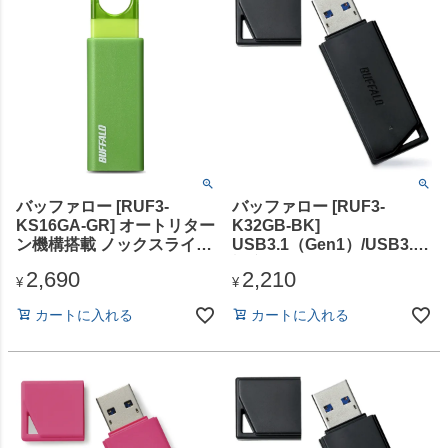
バッファロー [RUF3-
バッファロー [RUF3-
KS16GA-GR] オートリター
K32GB-BK]
ン機構搭載 ノックスライド
USB3.1（Gen1）/USB3.0
USB3.1（Gen1）/USB3.0
対応 USBメモリー バリュ
2,690
2,210
対応 USBメモリー 16GB
ーモデル 32GB ブラック
¥
¥
グリーン
カートに入れる
カートに入れる