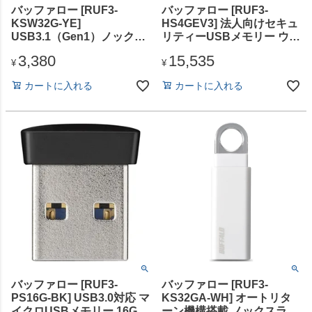
バッファロー [RUF3-
バッファロー [RUF3-
KSW32G-YE]
HS4GEV3] 法人向けセキュ
USB3.1（Gen1）ノックス
リティーUSBメモリー ウイ
ライドUSBメモリー 32GB
ルスチェック 3年 4GB
3,380
15,535
イエロー
¥
¥
カートに入れる
カートに入れる
バッファロー [RUF3-
バッファロー [RUF3-
PS16G-BK] USB3.0対応 マ
KS32GA-WH] オートリタ
イクロUSBメモリー 16GB
ーン機構搭載 ノックスライ