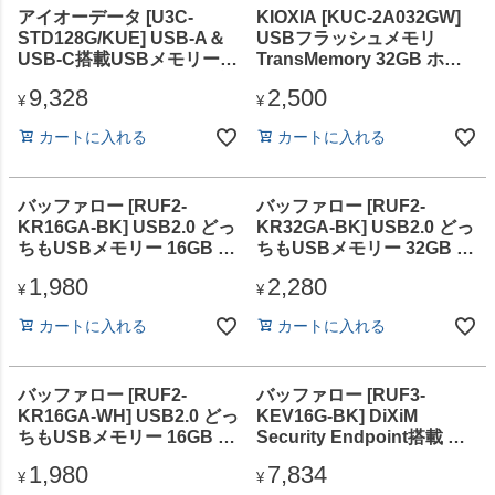
アイオーデータ [U3C-
KIOXIA [KUC-2A032GW]
STD128G/KUE] USB-A＆
USBフラッシュメモリ
USB-C搭載USBメモリー
TransMemory 32GB ホワ
(USB3.2 Gen1) 128GB ブ
イト
9,328
2,500
ラック
¥
¥
カートに入れる
カートに入れる
バッファロー [RUF2-
バッファロー [RUF2-
KR16GA-BK] USB2.0 どっ
KR32GA-BK] USB2.0 どっ
ちもUSBメモリー 16GB ブ
ちもUSBメモリー 32GB ブ
ラック
ラック
1,980
2,280
¥
¥
カートに入れる
カートに入れる
バッファロー [RUF2-
バッファロー [RUF3-
KR16GA-WH] USB2.0 どっ
KEV16G-BK] DiXiM
ちもUSBメモリー 16GB ホ
Security Endpoint搭載 セ
ワイト
キュリティUSBメモリー
1,980
7,834
16GB ブラック
¥
¥