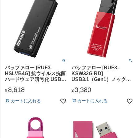
バッファロー [RUF3-
バッファロー [RUF3-
HSLVB4G] 抗ウイルス抗菌
KSW32G-RD]
ハードウェア暗号化 USBメ
USB3.1（Gen1）ノックス
モリー 4GB
ライドUSBメモリー 32GB
8,618
3,380
レッド
¥
¥
カートに入れる
カートに入れる