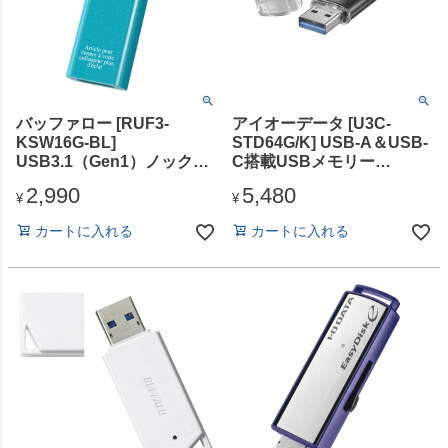
バッファロー [RUF3-
アイオーデータ [U3C-
KSW16G-BL]
STD64G/K] USB-A＆USB-
USB3.1（Gen1）ノックス
C搭載USBメモリー
ライドUSBメモリー 16GB
（USB3.2 Gen1） 64GB ブ
2,990
5,480
ブルー
ラック
¥
¥
カートに入れる
カートに入れる