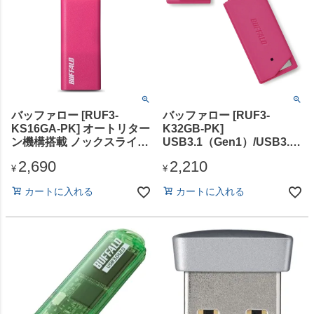
バッファロー [RUF3-
バッファロー [RUF3-
KS16GA-PK] オートリター
K32GB-PK]
ン機構搭載 ノックスライド
USB3.1（Gen1）/USB3.0
USB3.1（Gen1）/USB3.0
対応 USBメモリー バリュ
2,690
2,210
対応 USBメモリー 16GB
ーモデル 32GB ピンク
¥
¥
ピンク
カートに入れる
カートに入れる