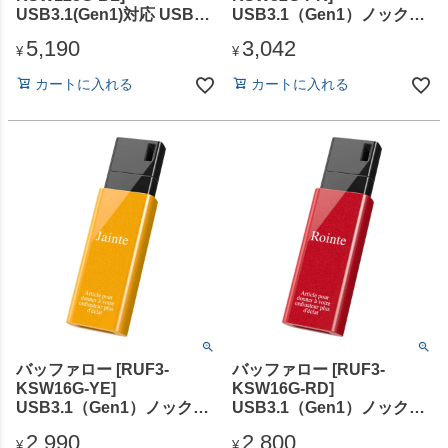
USB3.1(Gen1)対応 USBメ
USB3.1（Gen1）ノックス
モリー デザインモデル
ライドUSBメモリー 32GB
5,190
3,042
128GB ブルー
ピンク
¥
¥
カートに入れる
カートに入れる
バッファロー [RUF3-
バッファロー [RUF3-
KSW16G-YE]
KSW16G-RD]
USB3.1（Gen1）ノックス
USB3.1（Gen1）ノックス
ライドUSBメモリー 16GB
ライドUSBメモリー 16GB
2,990
2,800
イエロー
レッド
¥
¥