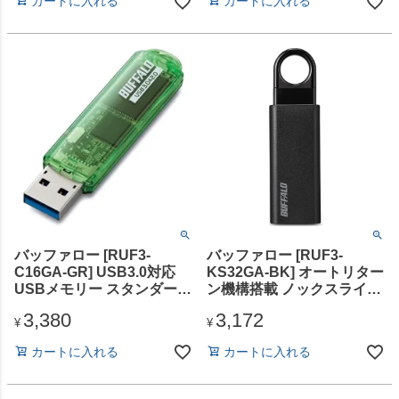
カートに入れる
カートに入れる
バッファロー [RUF3-
バッファロー [RUF3-
C16GA-GR] USB3.0対応
KS32GA-BK] オートリター
USBメモリー スタンダード
ン機構搭載 ノックスライド
モデル 16GB グリーン
USB3.1（Gen1）/USB3.0
3,380
3,172
対応 USBメモリー 32GB
¥
¥
ブラック
カートに入れる
カートに入れる