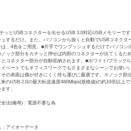
チッとUSBコネクターを出せるUSB 3.0対応USBメモリー
シュするだけ。また、パソコンから抜くと自動でUSBコネクタ
ーは、4色をご用意。■片手でワンプッシュするだけでパソコンの
のノック部分をカチッと押せば内部のコネクターが出てくるた
とコネクター部分が自動収納されます。■ホワイト/ブラック/
ライベートでもオフィスワークでもさまざまなシーンでお使い
その表面は傷が付きにくく持ち運びに最適です。※ノック部分を除
。従来のUSB 2.0の最大転送速度480Mbps(規格値)の約10倍以
います。
全法(備考)：電源不要な為
名：アイオーデータ