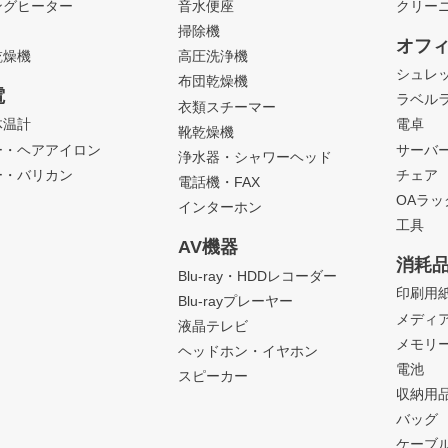
ングヒーター
音水便座
クリー
掃除機
オフ
乾燥機
高圧洗浄機
シュレ
布団乾燥機
電
ラベル
衣類スチーマー
体温計
電卓
靴乾燥機
ー・ヘアアイロン
サーバ
浄水器・シャワーヘッド
ー・バリカン
チェア
電話機・FAX
OAラ
インターホン
工具
AV機器
消耗
Blu-ray・HDDレコーダー
印刷用
Blu-rayプレーヤー
メディ
液晶テレビ
メモリ
ヘッドホン・イヤホン
電池
スピーカー
収納用
バッグ
ケーブ