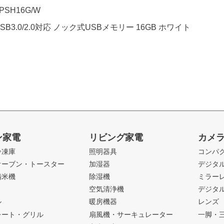
PSH16G/W
B3.0/2.0対応 ノック式USBメモリー 16GB ホワイト
ン家電
リビング家電
カメ
冷凍庫
照明器具
コンパ
オーブン・トースター
加湿器
デジタ
精米機
除湿機
ミラー
ト
空気清浄機
デジタ
ル
暖房機器
レンズ
レート・グリル
扇風機・サーキュレーター
一脚・