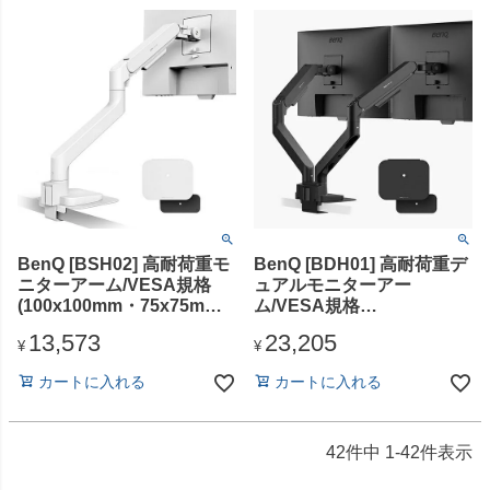
BenQ [BSH02] 高耐荷重モ
BenQ [BDH01] 高耐荷重デ
ニターアーム/VESA規格
ュアルモニターアー
(100x100mm・75x75mm)
ム/VESA規格
対応/ホワイト
(100x100mm・75x75mm)
13,573
23,205
対応/ブラック
¥
¥
カートに入れる
カートに入れる
42
件中
1
-
42
件表示