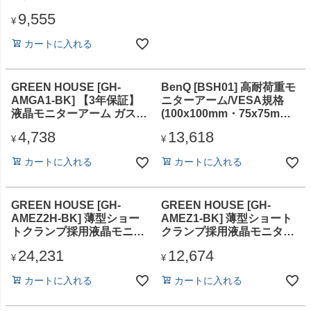
9,555
¥
カートに入れる
GREEN HOUSE [GH-
BenQ [BSH01] 高耐荷重モ
AMGA1-BK] 【3年保証】
ニターアーム/VESA規格
液晶モニターアーム ガスス
(100x100mm・75x75mm)
プリング式 1画面 クランプ/
対応/ブラック
4,738
13,618
グロメット式 ブラック
¥
¥
カートに入れる
カートに入れる
GREEN HOUSE [GH-
GREEN HOUSE [GH-
AMEZ2H-BK] 薄型ショー
AMEZ1-BK] 薄型ショート
トクランプ採用液晶モニタ
クランプ採用液晶モニター
ーアーム 2画面
アーム 1画面
24,231
12,674
¥
¥
カートに入れる
カートに入れる