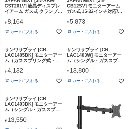
JAPANNEXT [JN-ARM-
JAPANNEXT [JN-
GST201V] 液晶ディスプレ
GB12SV] モニターアーム
イアーム ガス式 クランプ対
ガス式 15-32インチ対応/2
応 15-55インチ対応 耐荷重
年保証
8,164
5,873
15kg 3軸/2年保証
¥
¥
カートに入れる
カートに入れる
サンワサプライ [CR-
サンワサプライ [CR-
LAC1405BK] モニターアー
LAC1403W] モニターアー
ム（ガススプリング式・シ
ム（シングル・ガススプリ
ングルアーム）
ング式・薄型ショートクラ
4,132
13,800
ンプ・ホワイト）
¥
¥
カートに入れる
カートに入れる
サンワサプライ [CR-
LAC1403BK] モニターアー
ム（シングル・ガススプリ
ング式・薄型ショートクラ
13,550
ンプ・ブラック）
¥