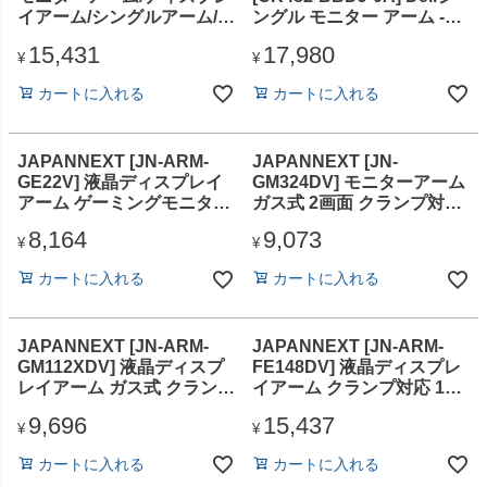
イアーム/シングルアーム/ロ
ングル モニター アーム -
ング(支柱)/ガス式/高耐荷重/
MSA20
15,431
17,980
ブラック
¥
¥
カートに入れる
カートに入れる
JAPANNEXT [JN-ARM-
JAPANNEXT [JN-
GE22V] 液晶ディスプレイ
GM324DV] モニターアーム
アーム ゲーミングモニター
ガス式 2画面 クランプ対応
用 LED内蔵 ガス式 クラン
15-32インチ対応/2年保証
8,164
9,073
プ対応 15-34インチ対応 耐
¥
¥
荷重8kg 4軸/2年保証
カートに入れる
カートに入れる
JAPANNEXT [JN-ARM-
JAPANNEXT [JN-ARM-
GM112XDV] 液晶ディスプ
FE148DV] 液晶ディスプレ
レイアーム ガス式 クランプ
イアーム クランプ対応 15-
対応 15-55インチ対応 耐荷
34インチ対応 耐荷重8kg 4
9,696
15,437
重15kg 4軸/2年保証
画面5軸/2年保証
¥
¥
カートに入れる
カートに入れる