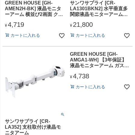
GREEN HOUSE [GH-
サンワサプライ [CR-
AMEN2H-BK] 液晶モニタ
LA1301BKN2] 水平垂直多
ーアーム 横並び2画面 クラ
関節液晶モニターアーム
ンプ/グロメット式
（ブラック）
4,719
21,800
¥
¥
カートに入れる
カートに入れる
GREEN HOUSE [GH-
AMGA1-WH] 【3年保証】
液晶モニターアーム ガスス
プリング式 1画面 クランプ/
4,738
グロメット式 ホワイト
¥
カートに入れる
サンワサプライ [CR-
LA352] 支柱取付け液晶モ
ニタアーム