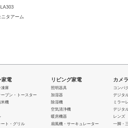
LA303
モニタアーム
ン家電
リビング家電
カメ
冷凍庫
照明器具
コンパ
オーブン・トースター
加湿器
デジタ
精米機
除湿機
ミラー
ト
空気清浄機
デジタ
ル
暖房機器
レンズ
レート・グリル
扇風機・サーキュレーター
一脚・