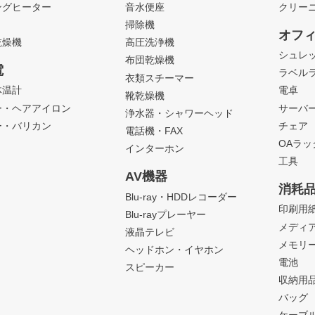
ングヒーター
音水便座
クリー
掃除機
オフ
乾燥機
高圧洗浄機
シュレ
布団乾燥機
電
ラベル
衣類スチーマー
体温計
電卓
靴乾燥機
ー・ヘアアイロン
サーバ
浄水器・シャワーヘッド
ー・バリカン
チェア
電話機・FAX
OAラ
インターホン
工具
AV機器
消耗
Blu-ray・HDDレコーダー
印刷用
Blu-rayプレーヤー
メディ
液晶テレビ
メモリ
ヘッドホン・イヤホン
電池
スピーカー
収納用
バッグ