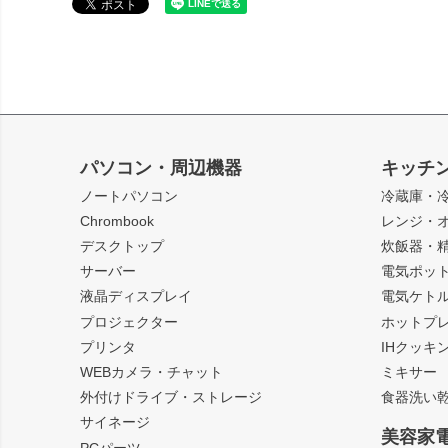
パソコン・周辺機器
キッチ
ノートパソコン
冷蔵庫・
Chrombook
レンジ・
デスクトップ
炊飯器・
サーバー
電気ポッ
液晶ディスプレイ
電気ケト
プロジェクター
ホットプ
プリンタ
IHクッキ
WEBカメラ・チャット
ミキサー
外付けドライブ・ストレージ
食器洗い
サイネージ
美容家
PCパーツ