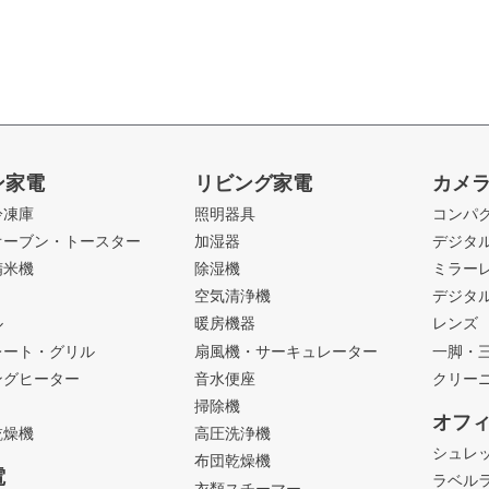
ン家電
リビング家電
カメ
冷凍庫
照明器具
コンパ
オーブン・トースター
加湿器
デジタ
精米機
除湿機
ミラー
ト
空気清浄機
デジタ
ル
暖房機器
レンズ
レート・グリル
扇風機・サーキュレーター
一脚・
ングヒーター
音水便座
クリー
掃除機
オフ
乾燥機
高圧洗浄機
シュレ
布団乾燥機
電
ラベル
衣類スチーマー