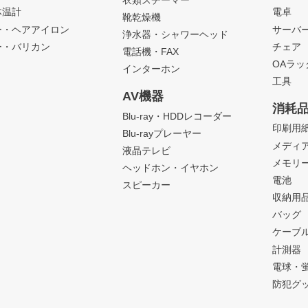
体温計
電卓
靴乾燥機
ー・ヘアアイロン
サーバ
浄水器・シャワーヘッド
ー・バリカン
チェア
電話機・FAX
OAラ
インターホン
工具
AV機器
消耗
Blu-ray・HDDレコーダー
印刷用
Blu-rayプレーヤー
メディ
液晶テレビ
メモリ
ヘッドホン・イヤホン
電池
スピーカー
収納用
バッグ
ケーブ
計測器
電球・
防犯グ