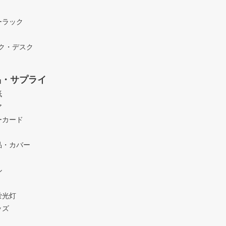
ーラック
ック・デスク
品・サプライ
紙
ア
ーカード
品・カバー
ル
蛍光灯
ッズ