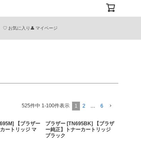
お気に入り
マイページ
525
件中
1
-
100
件表示
1
2
…
6
695M] 【ブラザー
ブラザー [TN695BK] 【ブラザ
カートリッジ マ
ー純正】トナーカートリッジ
ブラック