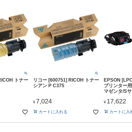
 RICOH トナー
リコー [600751] RICOH トナー
EPSON [LP
シアン P C375
プリンター用
マゼンタ/Sサ
7,024
17,622
¥
¥
カートに入れる
カートに入