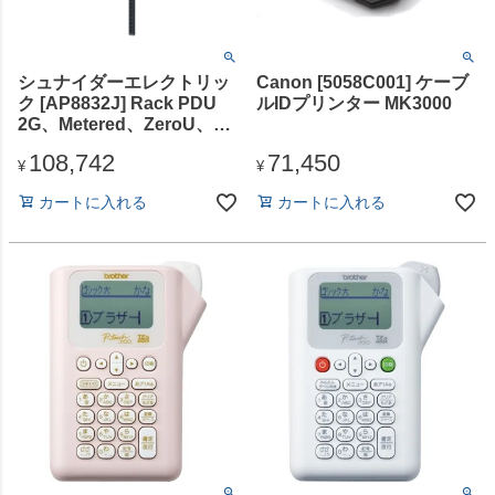
シュナイダーエレクトリッ
Canon [5058C001] ケーブ
ク [AP8832J] Rack PDU
ルIDプリンター MK3000
2G、Metered、ZeroU、
30A、100-120V、(24) 5-
108,742
71,450
15R Twist Lock
¥
¥
カートに入れる
カートに入れる