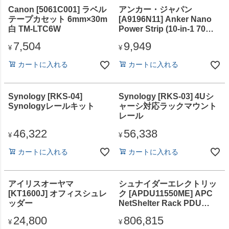
Canon [5061C001] ラベル
アンカー・ジャパン
テープカセット 6mm×30m
[A9196N11] Anker Nano
白 TM-LTC6W
Power Strip (10-in-1 70W
クランプ式) ブラック
7,504
9,949
¥
¥
カートに入れる
カートに入れる
Synology [RKS-04]
Synology [RKS-03] 4Uシ
Synologyレールキット
ャーシ対応ラックマウント
レール
46,322
56,338
¥
¥
カートに入れる
カートに入れる
アイリスオーヤマ
シュナイダーエレクトリッ
[KT1600J] オフィスシュレ
ク [APDU11550ME] APC
ッダー
NetShelter Rack PDU
Advanced Gen 2、
24,800
806,815
Metered、0U、3PH、
¥
¥