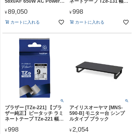
58x0AF 650W AC Power
ネートテープ TZe-131 幅
Supply Unit
12mm (黒文字/透明)
89,050
998
¥
¥
カートに入れる
カートに入れる
ブラザー [TZe-221] 【ブラ
アイリスオーヤマ [MNS-
ザー純正】ピータッチ ラミ
590-B] モニター台 シンプ
ネートテープ TZe-221 幅
ルタイプ ブラック
9mm (黒文字/白)
998
2,054
¥
¥