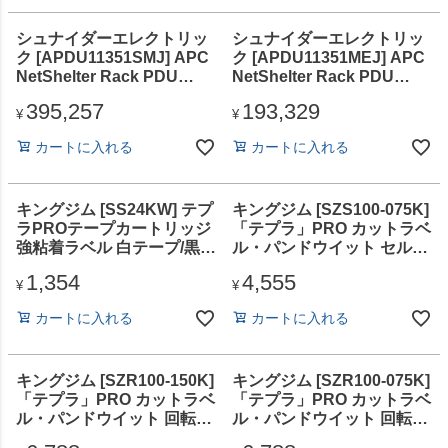
シュナイダーエレクトリッ
シュナイダーエレクトリッ
ク [APDU11351SMJ] APC
ク [APDU11351MEJ] APC
NetShelter Rack PDU
NetShelter Rack PDU
Advanced Gen 2、
Advanced Gen 2、
395,257
193,329
Switched Plus、8.6kW、
Metered、8.6kW、3PH、
¥
¥
3PH、208V、30A、L15-
208V、30A、L15-30P、
カートに入れる
カートに入れる
30P、Japan
Japan
キングジム [SS24KW] テプ
キングジム [SZS100-075K]
ラPROテープカートリッジ
「テプラ」PRO カットラベ
強粘着ラベル 白テープ/黒文
ル・パンドウイット セルフ
字 24mm
ラミネートラベル 白
1,354
4,555
¥
¥
カートに入れる
カートに入れる
キングジム [SZR100-150K]
キングジム [SZR100-075K]
「テプラ」PRO カットラベ
「テプラ」PRO カットラベ
ル・パンドウイット 回転ラ
ル・パンドウイット 回転ラ
ベル 白
ベル 白