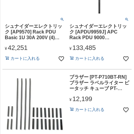
シュナイダーエレクトリッ
シュナイダーエレクトリッ
ク [AP9570] Rack PDU
ク [APDU9959J] APC
Basic 1U 30A 200V (4)
Rack PDU 9000
C19
Switched、ZeroU、16A、
42,251
133,485
100/200V、(21) C13/C15 &
¥
¥
(3) C19/C21
カートに入れる
カートに入れる
ブラザー [PT-P710BT-RN]
ブラザー ラベルライター ピ
ータッチ キューブ PT-
P710BT-RN (スマホ対
12,199
応/3.5mm～24mm幅/TZeテ
¥
ープ/お試しリボンテープ1
カートに入れる
本付き)？【日本子育て支援
大賞2025】