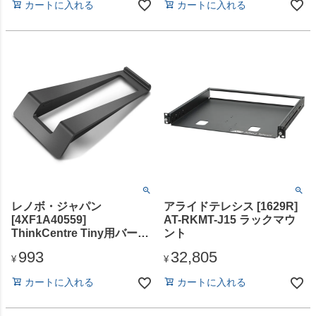
カートに入れる
カートに入れる
レノボ・ジャパン
アライドテレシス [1629R]
[4XF1A40559]
AT-RKMT-J15 ラックマウ
ThinkCentre Tiny用バーテ
ント
ィカルスタンド(2020年モ
993
32,805
デル)
¥
¥
カートに入れる
カートに入れる