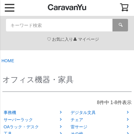
🔍
お気に入り
マイページ
HOME
オフィス機器・家具
8
件中
1
-
8
件表示
事務機
デジタル文具
サーバーラック
チェア
OAラック・デスク
雷サージ
工具
その他