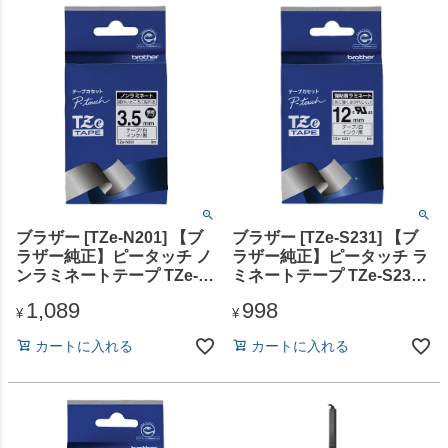
ブラザー [TZe-N201] 【ブ
ブラザー [TZe-S231] 【ブ
ラザー純正】ピータッチ ノ
ラザー純正】ピータッチ ラ
ンラミネートテープ TZe-
ミネートテープ TZe-S231
N201 幅3.5mm (黒文字/白/
幅12mm (黒文字/白/強粘着)
1,089
998
ノンラミネート)
¥
¥
カートに入れる
カートに入れる