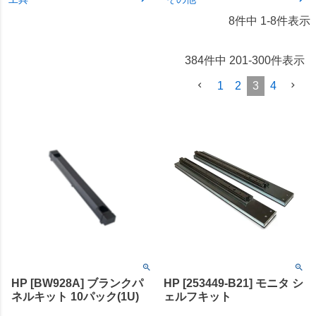
8
件中
1
-
8
件表示
384
件中
201
-
300
件表示
1
2
3
4
HP [BW928A] ブランクパ
HP [253449-B21] モニタ シ
ネルキット 10パック(1U)
ェルフキット